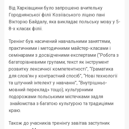
Від Харківщини було запрошено вчительку
Городнянської філії Козіївського ліцею пані
Вікторію Байдалу, яка викладає польську мову у 5-
8-х класах філії.
Тренінг був насичений навчальними заняттями,
практичними і методичними майстер-класами і
семінарами з досвідченими експертами (“Робота з
багаторівневими групами; текст як інструмент
розвитку лексичної компетентності”, “Граматика
для слов’ян у контрастний спосіб”, “Нові технології
та штучний інтелект у навчанні”, “Внутрішньо-
мовний переклад» тощо); культурними
подорожами польськими містечками задля
знайомства з багатою культурою та традиціями
краю.
Також до учасників тренінгу завітав заступник