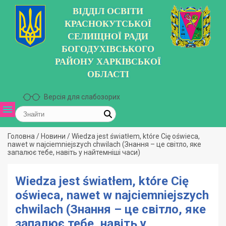
ВІДДІЛ ОСВІТИ
КРАСНОКУТСЬКОЇ
СЕЛИЩНОЇ РАДИ
БОГОДУХІВСЬКОГО
РАЙОНУ ХАРКІВСЬКОЇ
ОБЛАСТІ
Версія для слабозорих
Головна
/
Новини
/
Wiedza jest światłem, które Cię oświeca,
nawet w najciemniejszych chwilach (Знання – це світло, яке
запалює тебе, навіть у найтемніші часи)
Wiedza jest światłem, które Cię
oświeca, nawet w najciemniejszych
chwilach (Знання – це світло, яке
запалює тебе, навіть у