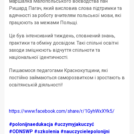
маршалка Малопольського воєводства пан
Ришард Пагач, який висловив слова підтримки та
вдячності за роботу вчителям польської мови, які
працюють за межами Польщі.
Це був інтенсивний тиждень, сповнений знань,
практики та обміну досвідом. Такі спільні освітні
заходи зміцнюють відчуття спільноти та
національної ідентичності.
Пишаємося педагогами Краснокутщини, які
постійно займаються саморозвитком і зростають в
освітянській діяльності!
https://www.facebook.com/share/r/1GyhWxXYk5/
#polonijnaedukacja
#uczymyjakuczyć
#ODNSWP
#szkolenia
#nauczycielepolonijni