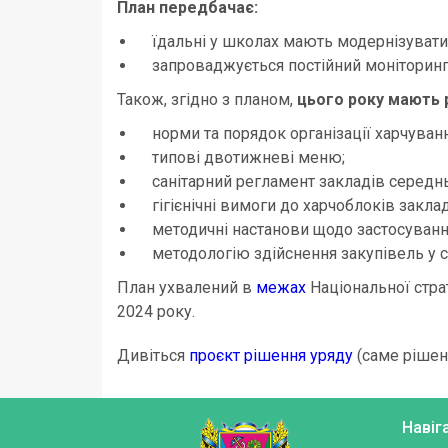
План передбачає:
їдальні у школах мають модернізувати
запроваджується постійний моніторинг 
Також, згідно з планом,
цього року мають р
норми та порядок організації харчуванн
типові двотижневі меню;
санітарний регламент закладів середнь
гігієнічні вимоги до харчоблоків закла
методичні настанови щодо застосування
методологію здійснення закупівель у сф
План ухвалений в
межах
Національної стра
2024 року.
Дивіться
проєкт рішення уряду
(саме рішен
Навіг