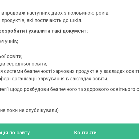
 впродовж наступних двох з половиною років;
продуктів, які постачають до шкіл.
озробити і ухвалити такі документ:
я учнів;
ої освіти;
дів середньої освіти;
 системи безпечності харчових продуктів у закладах освіт
ері організації харчування в закладах освіти.
тегії щодо розбудови безпечного та здорового освітнього 
ня поки не опублікували).
ація по сайту
Контакти