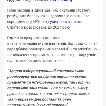
План заходів відповідає Національній стратегії
розбудови безпечного і здорового освітнього
середовища у НУШ, яку
ухвалили
в травні.
Стратегія розрахована до 2024 року.
Одним із пріоритетів стратегії
визначене
інклюзивне навчання
. Відповідно, план
передбачає розширення мережі ІРЦ та апробацію
та визначення єдиних механізмів супроводу учнів
під час інклюзивного навчання.
“
Здоров’язбережувальний компонент має
реалізовуватися як під час вивчення різних
предметів та інтегрованих курсів, так і під час
перерв між заняттями
. Учні матимуть змогу
рухової активності, а вчителі – приділятимуть
увагу
вправам для постави та очей
,
проводитимуть
“рухливі перерви”
.