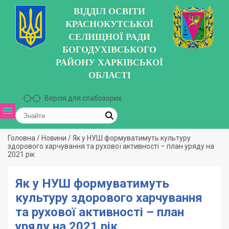
ВІДДІЛ ОСВІТИ
КРАСНОКУТСЬКОЇ
СЕЛИЩНОЇ РАДИ
БОГОДУХІВСЬКОГО
РАЙОНУ ХАРКІВСЬКОЇ
ОБЛАСТІ
Версія для слабозорих
Головна
/
Новини
/
Як у НУШ формуватимуть культуру
здорового харчування та рухової активності – план уряду на
2021 рік
Як у НУШ формуватимуть
культуру здорового харчування
та рухової активності – план
уряду на 2021 рік