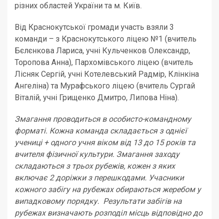
різних областей України та м. Київ.
Від Краснокутської громади участь взяли 3
команди – з Краснокутського ліцею №1 (вчитель
Бєлєнкова Лариса, учні Кульченков Олександр,
Торопова Анна), Пархомівського ліцею (вчитель
Лісняк Сергій, учні Котелевський Радмір, Клінкіна
Ангеліна) та Мурафського ліцею (вчитель Сургай
Віталій, учні Грищенко Дмитро, Липова Ніна).
Змагання проводиться в особисто-командному
форматі. Кожна команда складається з однієї
учениці + одного учня віком від 13 до 15 років та
вчителя фізичної культури. Змагання заходу
складаються з трьох рубежів, кожен з яких
включає 2 доріжки з перешкодами. Учасники
кожного забігу на рубежах обираються жеребом у
випадковому порядку. Результати забігів на
рубежах визначають розподіл місць відповідно до