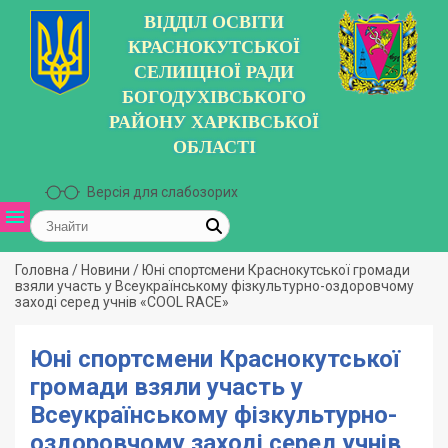
ВІДДІЛ ОСВІТИ
КРАСНОКУТСЬКОЇ
СЕЛИЩНОЇ РАДИ
БОГОДУХІВСЬКОГО
РАЙОНУ ХАРКІВСЬКОЇ
ОБЛАСТІ
Версія для слабозорих
Головна
/
Новини
/
Юні спортсмени Краснокутської громади
взяли участь у Всеукраїнському фізкультурно-оздоровчому
заході серед учнів «COOL RAСE»
Юні спортсмени Краснокутської
громади взяли участь у
Всеукраїнському фізкультурно-
оздоровчому заході серед учнів