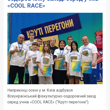
«COOL RAСE»
Наприкінці осені у м. Київ відбувся
Всеукраїнський фізкультурно-оздоровчий захід
серед учнів «COOL RAСE» (“Круті перегони”).