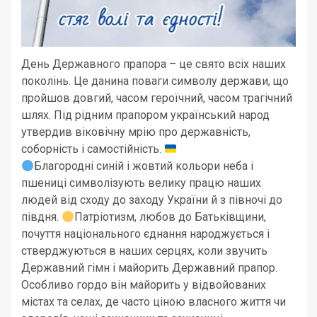
День Державного прапора – це свято всіх наших
поколінь. Це данина поваги символу держави, що
пройшов довгий, часом героїчний, часом трагічний
шлях. Під рідним прапором український народ
утвердив віковічну мрію про державність,
соборність і самостійність.
Благородні синій і жовтий кольори неба і
пшениці символізують велику працю наших
людей від сходу до заходу України й з півночі до
півдня.
Патріотизм, любов до Батьківщини,
почуття національного єднання народжується і
стверджуються в наших серцях, коли звучить
Державний гімн і майорить Державний прапор.
Особливо гордо він майорить у відвойованих
містах та селах, де часто ціною власного життя чи