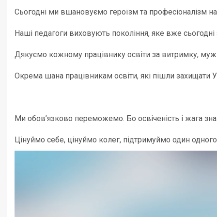
Сьогодні ми вшановуємо героїзм та професіоналізм наш
Наші педагоги виховують покоління, яке вже сьогодні з
Дякуємо кожному працівнику освіти за витримку, мужні
Окрема шана працівникам освіти, які пішли захищати Ук
Ми обов’язково переможемо. Бо освіченість і жага зн
Цінуймо себе, цінуймо колег, підтримуймо один одного
Відеопрогравач