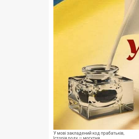
У мові закладений код прабатьків,
Історія роду — могутня.