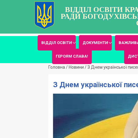
ВІДДІЛ ОСВІТИ К
РАДИ БОГОДУХІВСЬ
ВІДДІЛ ОСВІТИ
ДОКУМЕНТИ
ВАЖЛИВА
ГЕРОЯМ СЛАВА!
ДИС
Головна
/
Новини
/
З Днем української писе
З Днем української пис