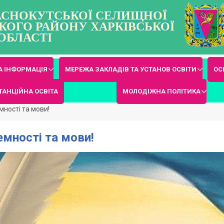
РАСНОКУТСЬКОЇ СЕЛИЩНОЇ
КОГО РАЙОНУ ХАРКІВСЬКОЇ
ОБЛАСТІ
 ІНФОРМАЦІЯ
МЕРЕЖА ЗАКЛАДІВ ТА УСТАНОВ ОСВІТИ
ОС
ТАНЦІЙНА ОСВІТА
МОЛОДІЖНА ПОЛІТИКА
мності та мови!
емності та мови!