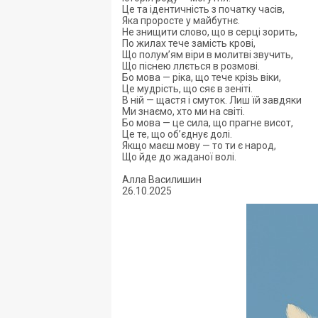
Це та ідентичність з початку часів,
Яка проросте у майбутнє.
Не знищити слово, що в серці зорить,
По жилах тече замість крові,
Що полум’ям віри в молитві звучить,
Що піснею ллється в розмові.
Бо мова — ріка, що тече крізь віки,
Це мудрість, що сяє в зеніті.
В ній — щастя і смуток. Лиш їй завдяки
Ми знаємо, хто ми на світі.
Бо мова — це сила, що прагне висот,
Це те, що об’єднує долі.
Якщо маєш мову — то ти є народ,
Що йде до жаданої волі.
Алла Василишин
26.10.2025