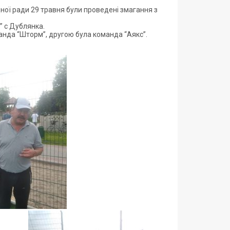
щної ради 29 травня були проведені змагання з
” с Дублянка.
оманда “Шторм”, другою була команда “Аякс”.