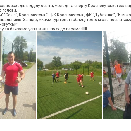
вих заходів відділу освіти, молоді та спорту Краснокутської сели
о голови.
”,”Сокіл”, Краснокутськ 2, ФК Краснокутськ , ФК “Дублянка”, “Княжа
олівальників. За підсумками турнірної таблиці третє місце посіла к
окутськ”.
 та бажаємо успіхів на шляху до перемог!!!!!