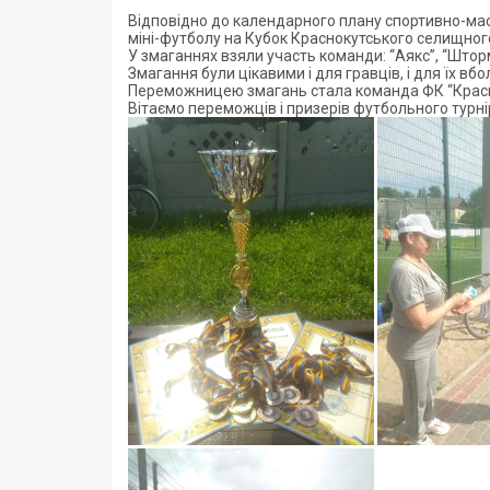
Відповідно до календарного плану спортивно-масо
міні-футболу на Кубок Краснокутського селищног
У змаганнях взяли участь команди: “Аякс”, “Шторм
Змагання були цікавими і для гравців, і для їх вб
Переможницею змагань стала команда ФК “Красн
Вітаємо переможців і призерів футбольного турніру