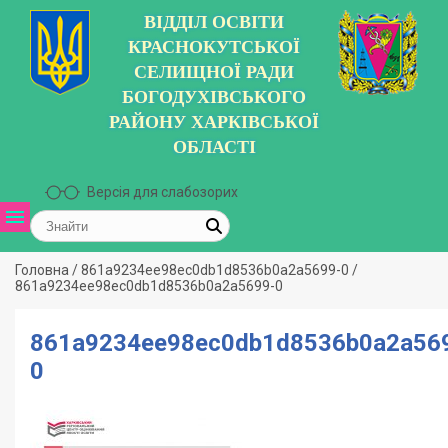
ВІДДІЛ ОСВІТИ
КРАСНОКУТСЬКОЇ
СЕЛИЩНОЇ РАДИ
БОГОДУХІВСЬКОГО
РАЙОНУ ХАРКІВСЬКОЇ
ОБЛАСТІ
Версія для слабозорих
Головна
/
861a9234ee98ec0db1d8536b0a2a5699-0
/
861a9234ee98ec0db1d8536b0a2a5699-0
861a9234ee98ec0db1d8536b0a2a56
0