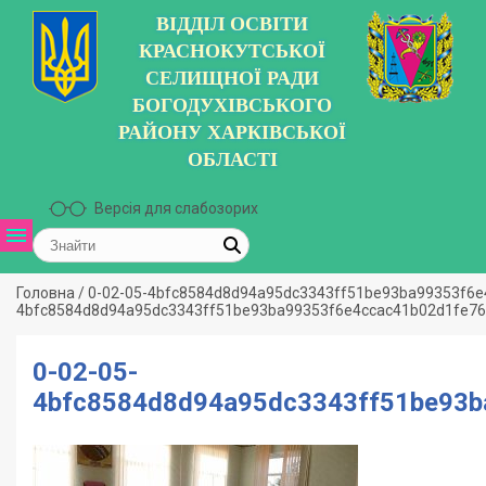
ВІДДІЛ ОСВІТИ
КРАСНОКУТСЬКОЇ
СЕЛИЩНОЇ РАДИ
БОГОДУХІВСЬКОГО
РАЙОНУ ХАРКІВСЬКОЇ
ОБЛАСТІ
Версія для слабозорих
Головна
/
0-02-05-4bfc8584d8d94a95dc3343ff51be93ba99353f6e
4bfc8584d8d94a95dc3343ff51be93ba99353f6e4ccac41b02d1fe76
0-02-05-
4bfc8584d8d94a95dc3343ff51be93b