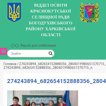
ВІДДІЛ ОСВІТИ
КРАСНОКУТСЬКОЇ
СЕЛИЩНОЇ РАДИ
БОГОДУХІВСЬКОГО
РАЙОНУ ХАРКІВСЬКОЇ
ОБЛАСТІ
Версія для слабозорих
Головна
/
274243894_682654152888356_2804019980651370715
274243894_682654152888356_2804019980651370715_n
274243894_682654152888356_2804