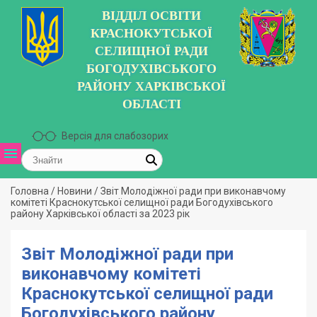
ВІДДІЛ ОСВІТИ
КРАСНОКУТСЬКОЇ
СЕЛИЩНОЇ РАДИ
БОГОДУХІВСЬКОГО
РАЙОНУ ХАРКІВСЬКОЇ
ОБЛАСТІ
Версія для слабозорих
Головна
/
Новини
/
Звіт Молодіжної ради при виконавчому
комітеті Краснокутської селищної ради Богодухівського
району Харківської області за 2023 рік
Звіт Молодіжної ради при
виконавчому комітеті
Краснокутської селищної ради
Богодухівського району