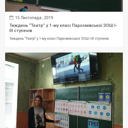
15 Листопада , 2019
Тиждень “Театр” у 1-му класі Пархомівської ЗОШ І-
ІІІ ступенів
Тиждень "Театр" у 1-му класі Пархомівської ЗОШ І-ІІІ ступенів