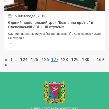
15 Листопада , 2019
Єдиний національний урок “Безпечна країна” в
Олексіївській ЗОШ І-ІІІ ступенів
Єдиний національний урок "Безпечна країна" в Олексіївській ЗОШ
І-ІІІ ступенів
...
«
1
…
124
125
126
127
128
129
130
…
169
»
ВІДДІЛ ОСВІТИ КРАСНОКУТСЬКОЇ