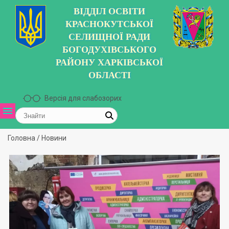
ВІДДІЛ ОСВІТИ
КРАСНОКУТСЬКОЇ
СЕЛИЩНОЇ РАДИ
БОГОДУХІВСЬКОГО
РАЙОНУ ХАРКІВСЬКОЇ
ОБЛАСТІ
Версія для слабозорих
Головна
/
Новини