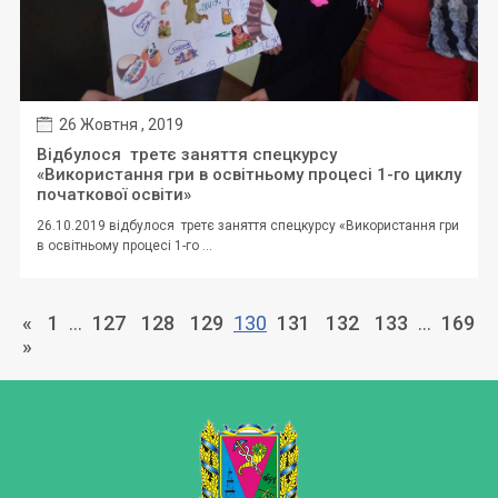
26 Жовтня , 2019
Відбулося третє заняття спецкурсу
«Використання гри в освітньому процесі 1-го циклу
початкової освіти»
26.10.2019 відбулося третє заняття спецкурсу «Використання гри
в освітньому процесі 1-го ...
«
1
…
127
128
129
130
131
132
133
…
169
»